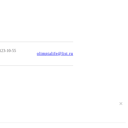
123-10-55
olimpialife@list.ru
×