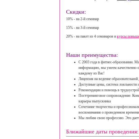
Скидки:
10% - на 2-й семинар
15% - на 3-й семинар
20% - на пакет из 4 семинаров и
курсы повыш
Наши преимущества:
С 2003 года в фитнес-образовании. М
информацию, мы умеем качественно о
каждому из Вас!
Лицензия на ведение образовательной 
Доступные цены, система лояльности 
Рекомендации и помощь в трудоустрой
Посттренинговое сопровождение. Конс
карьеры выпускника
Сочетание творчества и профессионал
воспоминания о проведенном времен
Мы любим свою профессию. Это дает 
Ближайшие даты проведения: