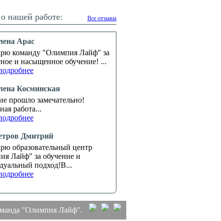
о нашей работе:
Все отзывы
лена Арас
арю команду "Олимпия Лайф" за
ное и насыщенное обучение! ...
подробнее
лена Косминская
ие прошло замечательно!
ая работа...
подробнее
етров Дмитрий
арю образовательный центр
ия Лайф" за обучение и
дуальный подход!В...
подробнее
манда "Олимпия Лайф".