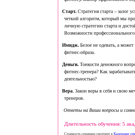
·
Старт.
Стратегия старта – залог у
четкий алгоритм, который мы про
личную стратегию старта и досто
Возможности профессионального 
·
Имидж.
Белое не одевать, а может 
фитнес-образа.
·
Деньги.
Тонкости денежного вопрос
фитнес-тренера? Как зарабатыва
деятельностью?
·
Вера
. Закон веры в себя и свою 
тренеров.
Ответы на Ваши вопросы и сомне
·
Длительность обучения: 5 ака
Стоимость семинара смотрите в
Календаре се