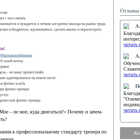
Отзывы 
ессии
ет с чего начать
омневается и нуждается в четком алгоритме выхода на рынок труда
А
елью взбодриться, вдохновиться, сделать анализ и пересмотреть
Благод
интерес
читать 
мы:
и
#бытьнасвоейлыжне
А
уб своей мечты
Обучен
териям
Слаженн
цель – не вижу препятствий»
читать 
шно адаптироваться на новом месте
ра фитнес-клуба
П
ия фитнес-тренера
Благод
-услуг
"Олимп
 ремеслом фитнес-тренера
индиви
читать 
«Мое – не мое, куда двигаться?» Почему и зачем-
ть?
вания к профессиональному стандарту тренера по
Ко
учения.