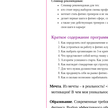
Семинар рекомендован:
Семинар рекомендован для тех:
кто стоит перед выбором смены проф
мечтает стать фитнес-тренером и не зна
делает первые шаги в фитнес-сфере, с
а также уже действующих тренеров с ц
свои шаги в карьере
Краткое содержание програм
Как определить своё предназначение 
Как устроиться на работу в фитнес-кл
Как выбрать организацию по 3-м кри
Что представляет собой метод «вижу 
Алгоритм
успешного старта. Как успе
Как выглядит стандартная орг.структу
Для чего нужна должностная инструкц
Как продвинуть себя на рынке фитнес
Как и сколько возможно зарабатывать
·
Мечта
. Из мечты – в реальность! 
мотивация! В чем моя уникальнос
·
Образование
. Современные требо
фитнесу. Выбор эффективного об