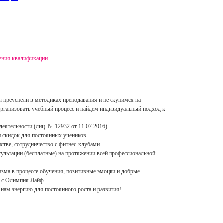
ения квалификации
ы преуспели в методиках преподавания и не скупимся на
рганизовать учебный процесс и найдем индивидуальный подход к
деятельности (лиц. № 12932 от 11.07.2016)
и скидок для постоянных учеников
стве, сотрудничество с фитнес-клубами
ультации (бесплатные) на протяжении всей профессиональной
изма в процессе обучения, позитивные эмоции и добрые
и с Олимпия Лайф
нам энергию для постоянного роста и развития!