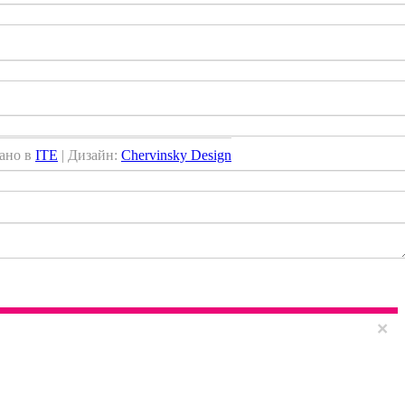
ано в
ITE
| Дизайн:
Chervinsky Design
×