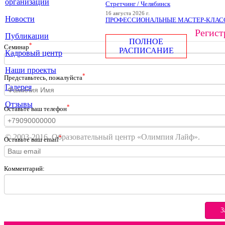
организации
Стретчинг / Челябинск
16 августа 2026 г.
Новости
ПРОФЕССИОНАЛЬНЫЕ МАСТЕР-КЛАССЫ
Регист
Публикации
ПОЛНОЕ
*
Cеминар
РАСПИСАНИЕ
Кадровый центр
Наши проекты
*
Представьтесь, пожалуйста
Галерея
Отзывы
*
Оставьте ваш телефон
© 2003-2016. Образовательный центр «Олимпия Лайф».
*
Оставьте ваш email
Комментарий:
З