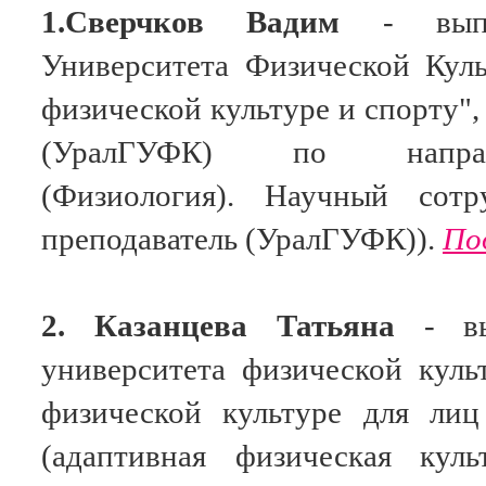
1.
Сверчков Вадим
- в
ып
Университета Физической Кул
физической культуре и спорту",
(УралГУФК) по направ
(Физиология).
Научный сот
преподаватель (УралГУФК)).
По
2. Казанцева Татьяна
- в
университета физической кул
физической культуре для лиц
(адаптивная физическая кул