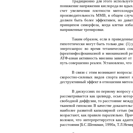
Традиционно для этого использует
понижение напряжения кислорода во вдыхае
счет увеличения плотности митохондр
производительность ММВ, в общем случае
должен быть более эффективен, но дават
принципом симорфоза, когда клетки из
напряженные тренировки.
Таким образом, если в приведенн
гипотетически могут быть только два: (1)
энергозапрос во время тетанических со
(креатинфосфокиназной и миокиназной реа
АТФ-азная активность миозина зависит от 
путь совершенно реален. Установлено, что
В связи с этим возникают вопросы
скоростно-силовых видов спорта имеют н
деструктивный эффект в отношении митох
В дискуссиях по первому вопросу 
рассматривается как цилиндр, осью кото
свободной диффузии, то расстояние между
тканевой гипоксии. В качестве доказатель
наиболее развитой капиллярной сетью (
возрастают, как правило параллельно. П
волокон, что интерпретируется как адап
расстояния [Б.С.Шенкман, 1990а, Т.Л.Немир