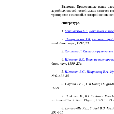
Выводы.
Приведенные выше рассу
аэробных способностей мышц является ги
тренировки с силовой, в которой основное
Литература.
1.
Мякинченко Е.Б.
Локальная вынос
2.
Hемировская Т.Л.
Влияние аэроб
канд. биол. наук., 1992, 23с.
3.
Хоппелер Г.
Ультраструктурные и
4.
Шенкман Б.С.
Влияние тренировк
биол. наук, 1990. 23с.
5.
Шенкман Б.С.
,
Ширковец Е.А.
,
Ку
№ 6, с.33-35
6. Gayeski T.E.J., C.R.Honig O2 gradi
H799
7. Hakkinen K., K.L.Keskinen Muscle
sprinters //Eur. J. Appl. Physiol, 1989.59. 21
8. Londraville R.L., Siddel B.D. Maxi
291-301