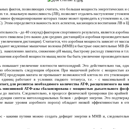
ьных фактов, позволяющих считать, что большая мощность энергетических и 
т.н. локальную выносливость (ЛВ), позволяет отдалить наступление утомления
нсивное функционирование которых также может приводить к утомлению и, сл
С). Этим определяется важность всех аспектов, касающихся воспитания ЛВ в 
ительность - до 40 секунд) фактором спортивного результата, является аэроб
ного гликолиза (это важно для средних дистанций) и аэробная производительно
 увеличением дистанции). Считается, что аэробная мощность зависит от мас
адают медленные мышечные волокна (ММВ) и быстрые окислительные МВ (Бо
),
накоплению лактата, снижению рН мышц, быстрому расходу гликогена и т.п
ышения аэробной мощности мышц могло бы быть увеличение производительно
 повышает увеличение плотности митохондрий. Это действительно так, од
 обосновать следующим образом. При мышечной работе с мощностью аэро
985] продукция лактата не превышает возможностей клеток по его утилизации
единиц работают в условиях гладкого тетануса, т.е. - с максимальной
атает, для ресинтеза необходимого количества АТФ, расщепляемого на ми
 миозиновой АТФ-азы сбалансирована с мощностью дыхательного фосф
ы до лактата. Следовательно, в процессе физической тренировки (по крайне
ндукции синтеза митохондриальных белков - дефицит энергии. Это подтверж
(не выше уровня аэробного порога) обладает низкой эффективностью в о
ос - какими путями можно создать дефицит энергии в ММВ и, следователь