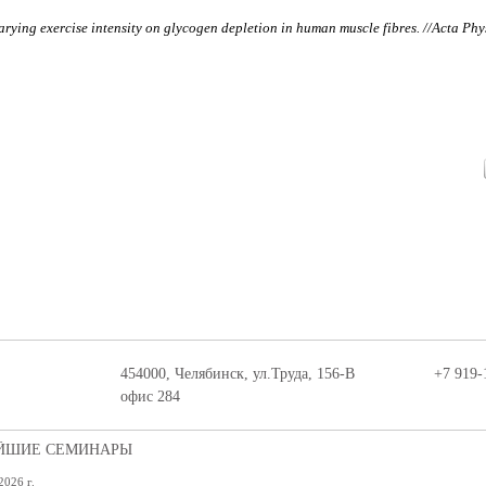
arying exercise intensity on glycogen depletion in human muscle fibres. //Acta Ph
454000, Челябинск, ул.Труда, 156-В
+7 919-
офис 284
ЙШИЕ СЕМИНАРЫ
2026 г.