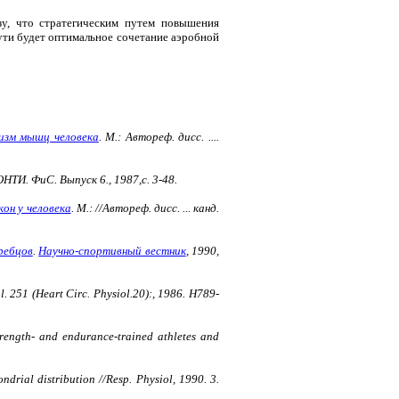
зу, что стратегическим путем повышения
ти будет оптимальное сочетание аэробной
лизм мышц человека
. М.: Автореф. дисc. ....
ОHТИ. ФиС. Выпуск 6., 1987,с. 3-48.
он у человека
. М.: //Автореф. дисс. ... канд.
ребцов
.
Hаучно-спортивный вестник
, 1990,
l. 251 (Heart Circ. Physiol.20):, 1986. H789-
trength- and endurance-trained athletes and
ndrial distribution //Resp. Physiol, 1990. 3.