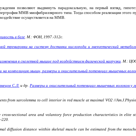
ждения позволяют выдвинуть парадоксальную, на первый взгляд, гипоте
пертрофия ММВ миофибриллярного типа. Тогда способом реализации этого пу
 воздействие осуществляется на ММВ.
ливость в беге
. М.: ФОН, 1997.-312с.
ной тренировки на систему доставки кислорода и энергетический метабо
зменения в скелетной мышце под воздействием физической нагрузки
. М.: ЦО
и на композицию мышц, размеры и окислительный потенциал мышечных волок
знецов С.Л.
и др.
Размеры и окислительный потенциал мышечных волокон у г
ents from sarcolemma to cell interior in red muscle at maximal VO2 //Am.J.Physio
 cross-sectional area and volantory force production characteristics in elite s
5-220.
mal diffusion distance witthin skeletal muscle can be estimated from the motocho