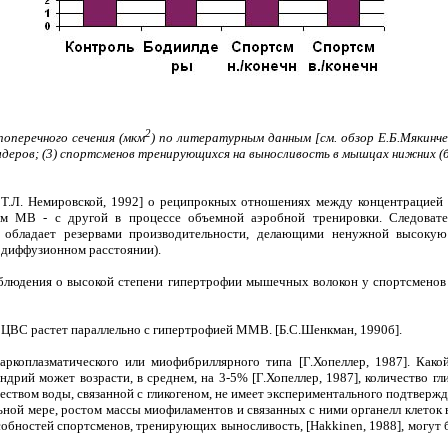
2
оперечного сечения (мкм
) по литературным данным [см. обзор Е.Б.Мякинче
лдеров; (3) спортсменов тренирующихся на выносливость в мышцах нижних (бег,
 Т.Л. Немировской, 1992] о реципрокных отношениях между концентрацией 
ом МВ - с другой в процессе объемной аэробной тренировки. Следовате
а обладает резервами производительности, делающими ненужной высоку
м диффузионном расстоянии).
блюдения о высокой степени гипертрофии мышечных волокон у спортсменов 
в ЦВС растет параллельно с гипертрофией ММВ. [Б.С.Шенкман, 1990б].
ркоплазматического или миофибриллярного типа [Г.Хопеллер, 1987]. Како
дрий может возрасти, в среднем, на 3-5% [Г.Хопеллер, 1987], количество гли
ством воды, связанной с гликогеном, не имеет экспериментального подтверж
ной мере, ростом массы миофиламентов и связанных с ними органелл клеток 
собностей спортсменов, тренирующих выносливость, [Hakkinen, 1988], могут 