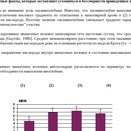
ные факты, которые заставляют усомниться в бесспорности приведенных 
 во внимание роль оксимиоглобина. Известно, что оксимиоглобин выполня
еспечения высокого градиента по отношению к капиллярной крови и (2) 
тов кислорода. Поэтому наличие оксимиоглобина уменьшает градиент парц
гипоксические" участки.
идативных мышечных волокон капиллярная сеть настолько густая, что сред
цы [Gayeski, 1986]. Среднее межкапиллярное расстояние, при этом оказыва
бжения ткани кислородом даже на основании расчетов по модели Крога (т.е. - 
о напряжение кислорода внутри мышечных волокон в состоянии максимальн
ванных мышечных волокнах митохондрии располагаются по периметру воло
еобходимости накопления миоглобина.
(1)
(2)
(3)
(4)