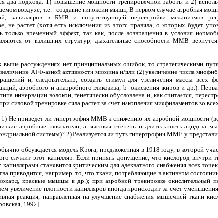
ся два подхода: 1) повышение мощности тренировочной работы и 2) использ
мом воздухе, т.е. - создание гипоксии мышц. В первом случае аэробная мощ
ий, капилляров в БМВ и сопутствующей перестройки механизмов регу
, не растет (хотя есть исключения из этого правила, о которых будет упом
ь только временный эффект, так как, после возвращения в условия нормоба
бавляются от излишних структур, дыхательные способности ММВ вернутся
ых выше рассуждениях нет принципиальных ошибок, то стратегическими п
 увеличение АТФ-азной активности миозина и/или (2) увеличение числа миофи
кращений и, следовательно, создать стимул для увеличения массы всех ф
кций, аэробного и анаэробного гликолиза, b -окисления жиров и др.). Перва
типа иннервации волокон, генетически обусловлена и, как считается, перес
 при силовой тренировке сила растет за счет накопления миофиламентов во вс
: 1) Не приведет ли гипертрофия ММВ к снижению их аэробной мощности (ве
изкие аэробные показатели, а высокая степень и длительность ацидоза м
ондриальной системы)? 2) Реализуется ли путь гипертрофии ММВ у представ
обычно обсуждается модель Крога, предложенная в 1918 году, в которой уча
рого служит этот капилляр. Если принять допущение, что кислород внутри т
 капиллярами становится критическим для адекватного снабжения всех точек
ства приводится, например, то, что ткани, потребляющие в активном состоян
миокард, красные мышцы и др.); при аэробной тренировке окислительный п
ричем увеличение плотности капилляров иногда происходит за счет уменьшен
тивная реакция, направленная на улучшение снабжения мышечной ткани ки
овская, 1992].