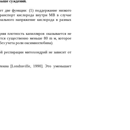
выше суждений.
ет две функции: (1) поддержание низкого
транспорт кислорода внутри МВ в случае
иального напряжение кислорода в разных
няя плотность капилляров оказывается не
ется существенно меньше 80 m м, которое
без учета роли оксимиоглобина).
ой респирации митохондрий не зависит от
кна [Londraville, 1990]. Это уменьшает