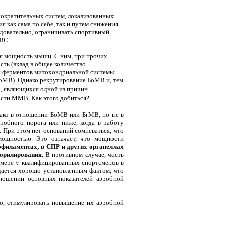
сократительных систем, локализованных
 как сама по себе, так и путем снижения
едовательно, ограничивать спортивный
ЦВС.
ная мощность мышц. С ним, при прочих
сть (вклад в общее количество
сы ферментов митохондриальной системы.
МВ). Однако рекрутирование БоМВ и, тем
., являющихся одной из причин
сти ММВ. Как этого добиться?
нако в отношении БоМВ или БгМВ, но не в
бного порога или ниже, когда в работу
. При этом нет оснований сомневаться, что
 мощностью. Это означает, что мощности
офиламентах, в СПР и других органеллах
орилирования.
В противном случае, часть
й мере у квалифицированных спортсменов в
дается хорошо установленным фактом, что
тношении основных показателей аэробной
но, стимулировать повышение их аэробной