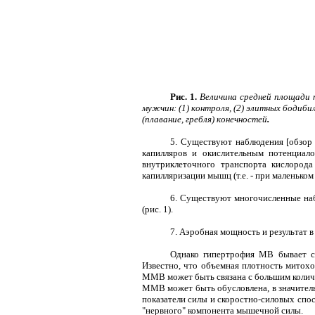
Рис. 1.
Величина средней площади п
мужчин: (1) контроля, (2) элитных бодиби
(плавание, гребля) конечностей
.
5. Существуют наблюдения [обзор
капилляров и окислительным потенциал
внутриклеточного транспорта кислород
капилляризации мышц (т.е. - при маленько
6. Существуют многочисленные на
(рис. 1).
7. Аэробная мощность и результат 
Однако гипертрофия МВ бывает са
Известно, что объемная плотность митохон
ММВ может быть связана с большим количе
ММВ может быть обусловлена, в значитель
показатели силы и скоростно-силовых спо
"нервного" компонента мышечной силы.