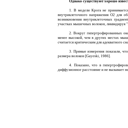
Однако существуют хорошо извест
1. В модели Крога не принимается
внутриклеточного напряжения О2 для об
возникновения внутриклеточных градиен
участках мышечных волокон, ликвидируя "
2. Вокруг гипертрофированных окс
менее высокой, чем в других местах мыш
считается критическим для адекватного сна
3. Прямые измерения показали, чт
размера волокон [Gayeski, 1986].
4. Показано, что в гипертрофиро
диффузионное расстояние и не вызывает н