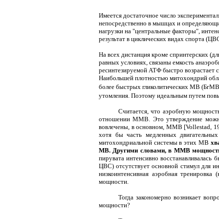
Имеется достаточное число экспериментал
непосредственно в мышцах и определяющих 
нагрузки на "центральные факторы", инте
результат в циклических видах спорта (ЦВ
На всех дистанция кроме спринтерских (дл
равных условиях, связаны емкость анаэроб
ресинтезируемой АТФ быстро возрастает с
Наибольшей плотностью митохондрий обл
более быстрых гликолитических МВ (БгМВ
утомления.
Поэтому идеальным путем пов
Считается, что аэробную мощность
отношении ММВ. Это утверждение можно
вовлечены, в основном, ММВ [Vollestad, 1
хотя бы часть медленных двигательных 
митохондриальной системы в этих МВ
хв
МВ. Другими словами, в ММВ мощность
пирувата интенсивно восстанавливалась б
ЦВС) отсутствует основной стимул для и
низкоинтенсивная аэробная тренировка 
мощности.
Тогда закономерно возникает вопр
мощности?