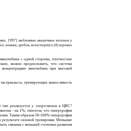
нко, 1997] медленных мышечных волокон у
 коньки, гребля, велоспорт) и (4) верхних
миоглобина с одной стороны, плотностью
льно, можно предположить, что система
ю концентрацию миоглобина при высокой
экстракласса, тренирующих выносливость
й тип реализуется у спортсменов в ЦВС?
когена - на 1%, гипотеза, что гипертрофия
дения. Таким образом 50-100% гипертрофия
в результате силовой тренировки. Меньшие
быть связаны с меньшей степенью развития