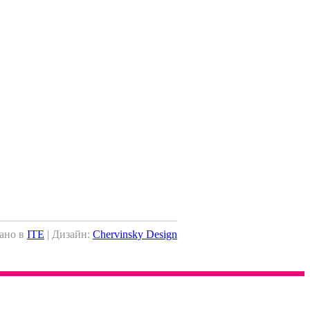
ано в
ITE
| Дизайн:
Chervinsky Design