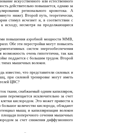
ование искусственного или естественного
ность действительно повышается, однако за
лирования регионального кровотока. А
януто ниже). Второй путь, теоретически,
рии стимул исчезнет и, в соответствии с
 к исходу, несмотря на продолжающиеся
утями повышения аэробной мощности ММВ,
брилл. Обе эти перестройки могут повысить
ерментативных систем энергообеспечения
я возможность очень гипотетична, так как
тройке поддается с большим трудом. Второй
ех типах мышечных волокон.
дь известно, что представители силовых и
ышц, при силовой тренировке могут иметь
ителей ЦВС?
сток ткани, снабжаемый одним капилляром,
кани перемещается исключительно за счет
 клетки кислородом. Это может привести к
ии большое количество кислорода, обладают
отенциал мышц и капилляризация волокон
ия площади поперечного сечения мышечных
слородом за счет снижения диффузионного