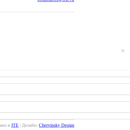
×
ано в
ITE
| Дизайн:
Chervinsky Design