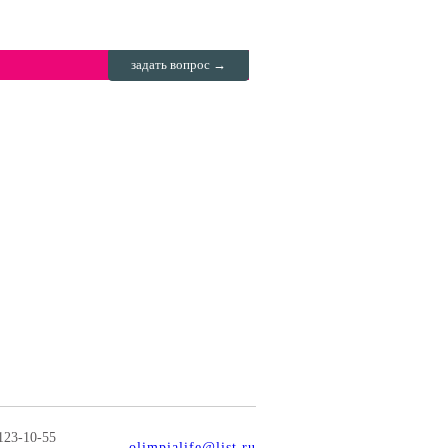
задать вопрос →
123-10-55
olimpialife@list.ru