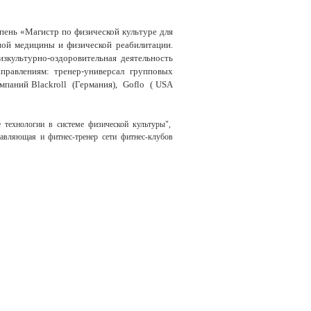
пень «Магистр по физической культуре для
вной медицины и физической реабилитации.
зкультурно-оздоровительная деятельность
правлениям: тренер-универсал групповых
омпаний
Blackroll (Германия), Goflo ( USA
 технологии в системе физической культуры",
правляющая и фитнес-тренер сети фитнес-клубов