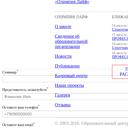
«Олимпия Лайф»
ОЛИМПИЯ ЛАЙФ
БЛИЖА
О школе
14 августа 
Стратеги
15 августа 
Сведения об
ПРОФЕСС
образовательной
16 августа 
организации
Стретчинг
16 августа 
Новости
ПРОФЕСС
Публикации
*
Cеминар
РА
Кадровый центр
Наши проекты
*
Представьтесь, пожалуйста
Галерея
Отзывы
*
Оставьте ваш телефон
© 2003-2016. Образовательный цен
*
Оставьте ваш email