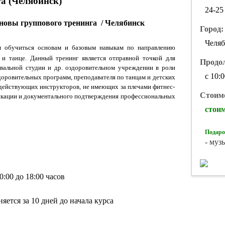
а (Челябинск)
24-25
сновы группового тренинга / Челябинск
Город:
Челя
 обучиться основам и базовым навыкам по направлению
 и танце. Данный тренинг является отправной точкой для
Продо
евальной студии и др. оздоровительном учреждении в роли
с 10:
доровительных программ, преподавателя по танцам и детских
 действующих инструкторов, не имеющих за плечами фитнес-
Стоимо
икации и документального подтверждения профессиональных
стоим
Подаро
- муз
0:00 до 18:00 часов
яется за 10 дней до начала курса