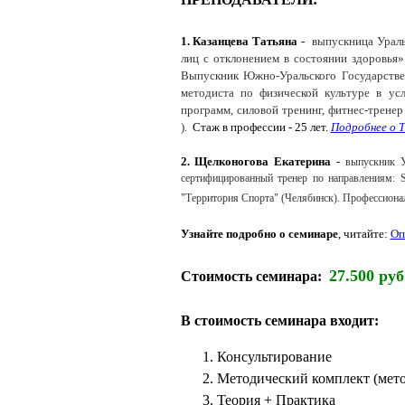
1. Казанцева Татьяна
-
в
ыпускница Ураль
лиц с отклонением в состоянии здоровья»
Выпускник Южно-Уральского Государствен
методиста по физической культуре в ус
программ, силовой тренинг, фитнес-тренер
).
Стаж в профессии - 25 лет.
Подробнее о 
2. Щелконогова Екатерина
-
выпускник У
сертифицированный тренер по направлениям: St
"Территория Спорта" (Челябинск).
Профессионал
Узнайте подробно о семинаре
, читайте:
Оп
27.500 руб
Стоимость семинара:
В стоимость семинара входит:
Консультирование
Методический комплект (мет
Теория + Практика