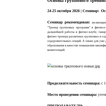
Основы группового тренинг
24-25 октября 2026 | Семинар: О
Семинар рекомендован:
желающим
"Тренер групповых программ" в фитнесе
дальнейшей работы в фитнес-клубе, танц
фитнес-тренера различных групповых и оз
оздоровительных секций. А также для уже
образования в качестве повышения квалиф
компетенций.
Продолжительность семинара:
с 1
Место проведения семинара:
уточн
ПРЕПОДАВАТЕЛИ: