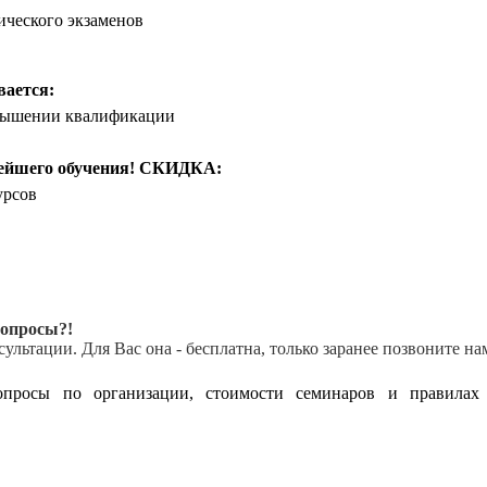
тического экзаменов
вается:
повышении квалификации
нейшего обучения! СКИДКА:
урсов
вопросы?!
сультации. Для Вас она - бесплатна, только заранее позвоните на
росы по организации, стоимости семинаров и правилах