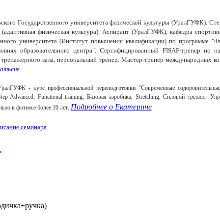
ского Государственного университета физической культуры (УралГУФК). Сте
 (адаптивная физическая культура). Аспирант (УралГУФК), кафедра спорти
ного университета (Институт повышения квалификации) по программе "Фи
ловиях образовательного центра". Сертифицированный FISAF-тренер по на
 тренажерного зала, персональный тренер.
Мастер-тренер международных к
Татьяне
ралГУФК - курс профессиональной переподготовки "Современные оздоровительные
ep Advanced, Functional training, Базовая аэробика, Stretching, Силовой тренинг. У
Подробнее о Екатерине
.
ьно в фитнесе
более 10 лет
исание семинара
.
одичка+ручка)