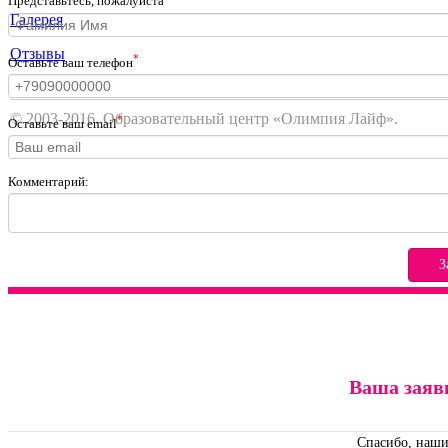
Представьтесь, пожалуйста
Галерея
Отзывы
*
Оставьте ваш телефон
© 2003-2016. Образовательный центр «Олимпия Лайф».
*
Оставьте ваш email
Комментарий:
З
Ваша заяв
Спасибо, наши