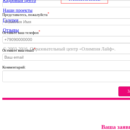
Кадровый центр
Наши проекты
*
Представьтесь, пожалуйста
Галерея
Отзывы
*
Оставьте ваш телефон
© 2003-2016. Образовательный центр «Олимпия Лайф».
*
Оставьте ваш email
Комментарий:
З
Ваша заяв