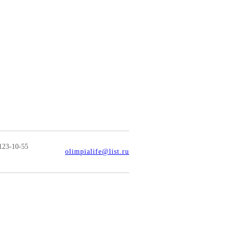
123-10-55
olimpialife@list.ru