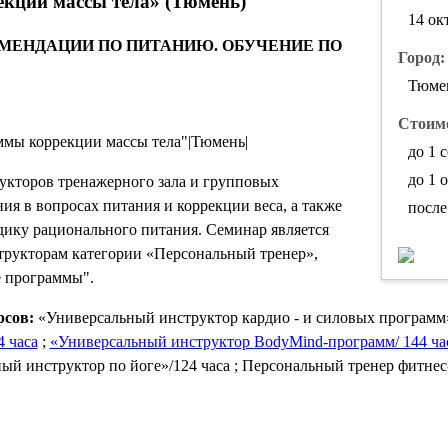
кции массы тела» (Тюмень)
14 ок
МЕНДАЦИИ ПО ПИТАНИЮ. ОБУЧЕНИЕ ПО
Город:
Тюме
Стоимо
мы коррекции массы тела"|Тюмень|
до 1 с
до 1 
укторов тренажерного зала и групповых
ия в вопросах питания и коррекции веса, а также
после 
дику рационального питания. Семинар является
рукторам категории «Персональный тренер»,
е программы".
рсов:
«Универсальный инструктор кардио - и силовых программ»
 часа
;
«Универсальный инструктор
BodyMind
-программ/ 144 ча
ый инструктор по йоге»/124 часа ; Персональный тренер фитнес-