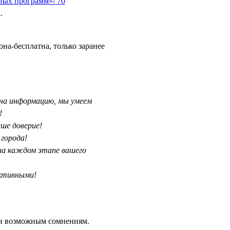
ых программ»/ 70
.
она-бесплатна, только заранее
 на информацию, мы умеем
!
ше доверие!
города!
на каждом этапе вашего
ктивными!
 и возможным сомнениям.