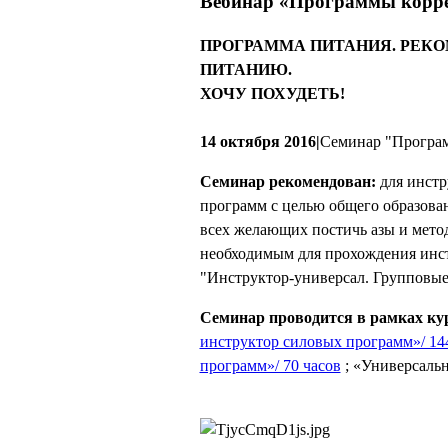
Вебинар «Программы корре
ПРОГРАММА ПИТАНИЯ. РЕКО
ПИТАНИЮ.
ХОЧУ ПОХУДЕТЬ!
14 октября 2016|
Семинар "Програм
Cеминар рекомендован:
для инстр
программ с целью общего образован
всех желающих постичь азы и мето
необходимым для прохождения инст
"Инструктор-универсал. Групповы
Cеминар проводится в рамках ку
инструктор силовых программ»/ 144
программ»/ 70 часов
; «Универсальн