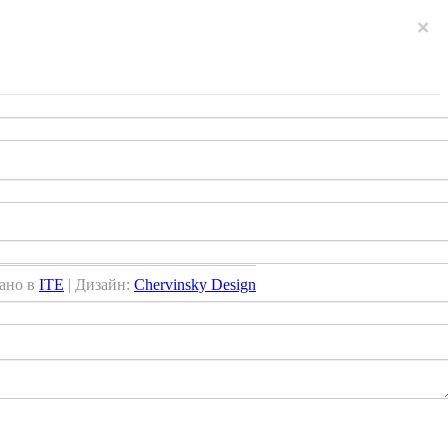
×
ано в
ITE
| Дизайн:
Chervinsky Design