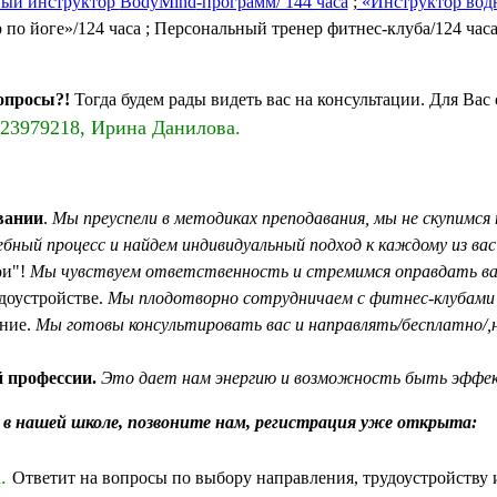
ный инструктор
BodyMind
-программ/ 144 часа
;
«Инструктор водн
по йоге»/124 часа ; Персональный тренер фитнес-клуба/124 часа
вопросы?!
Тогда будем рады видеть вас на консультации. Для Вас 
123979218, Ирина Данилова.
вании
.
Мы преуспели в методиках преподавания, мы не скупимся
бный процесс и найдем индивидуальный подход к каждому из вас
ои"!
Мы чувствуем ответственность и стремимся оправдать ва
доустройстве.
Мы плодотворно сотрудничаем с фитнес-клубами 
ние.
Мы готовы консультировать вас и направлять/бесплатно/,
 профессии.
Это дает нам энергию и возможность быть эффе
 в нашей школе, позвоните нам, регистрация уже открыта:
а.
Ответит на вопросы по выбору направления, трудоустройству