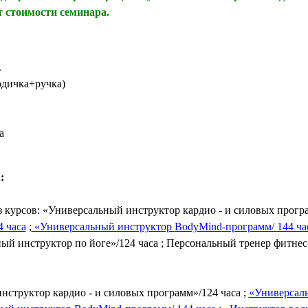
от стоимости семинара.
.
одичка+ручка)
а
:
з курсов:
«Универсальный инструктор кардио - и силовых програ
 часа
;
«Универсальный инструктор
BodyMind
-программ/ 144 час
ый инструктор по йоге»/124 часа ; Персональный тренер фитнес-
нструктор кардио - и силовых программ»/124 часа ;
«Универсал