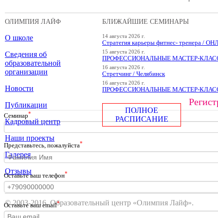
ОЛИМПИЯ ЛАЙФ
БЛИЖАЙШИЕ СЕМИНАРЫ
О школе
14 августа 2026 г.
Стратегия карьеры фитнес- тренера / О
15 августа 2026 г.
Сведения об
ПРОФЕССИОНАЛЬНЫЕ МАСТЕР-КЛАССЫ
образовательной
16 августа 2026 г.
организации
Стретчинг / Челябинск
16 августа 2026 г.
Новости
ПРОФЕССИОНАЛЬНЫЕ МАСТЕР-КЛАССЫ
Регист
Публикации
ПОЛНОЕ
*
Cеминар
РАСПИСАНИЕ
Кадровый центр
Наши проекты
*
Представьтесь, пожалуйста
Галерея
Отзывы
*
Оставьте ваш телефон
© 2003-2016. Образовательный центр «Олимпия Лайф».
*
Оставьте ваш email