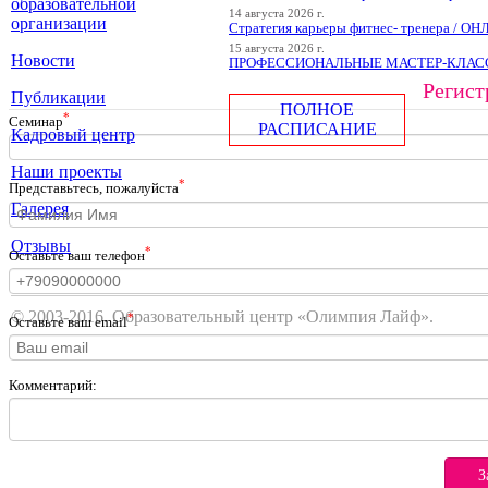
образовательной
14 августа 2026 г.
организации
Стратегия карьеры фитнес- тренера / О
15 августа 2026 г.
Новости
ПРОФЕССИОНАЛЬНЫЕ МАСТЕР-КЛАССЫ
Регист
Публикации
ПОЛНОЕ
*
Cеминар
РАСПИСАНИЕ
Кадровый центр
Наши проекты
*
Представьтесь, пожалуйста
Галерея
Отзывы
*
Оставьте ваш телефон
© 2003-2016. Образовательный центр «Олимпия Лайф».
*
Оставьте ваш email
Комментарий:
З