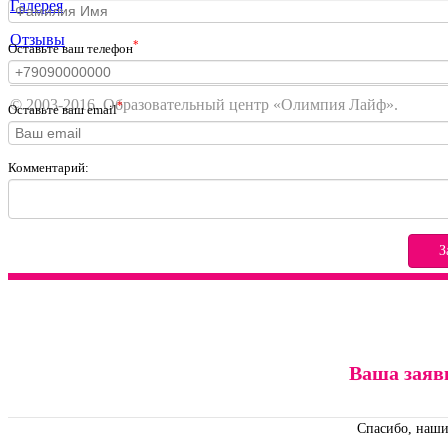
Галерея
Отзывы
*
Оставьте ваш телефон
© 2003-2016. Образовательный центр «Олимпия Лайф».
*
Оставьте ваш email
Комментарий:
З
Ваша заяв
Спасибо, наши