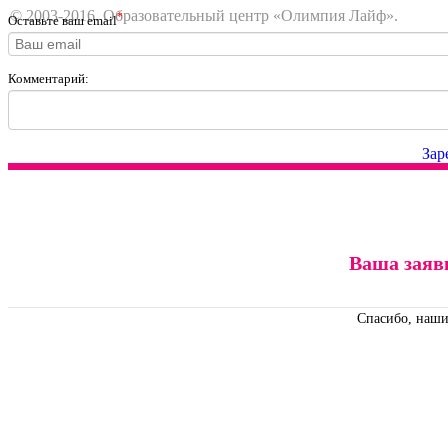
© 2003-2016. Образовательный центр «Олимпия Лайф».
*
Оставьте ваш email
Комментарий:
Зар
Ваша заяв
Спасибо, наши