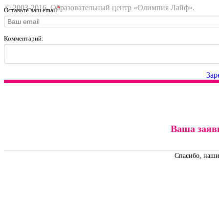
© 2003-2016. Образовательный центр «Олимпия Лайф».
*
Оставьте ваш email
Комментарий:
Зар
Ваша заяв
Спасибо, наши